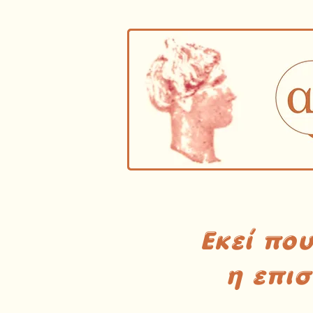
Εκεί πο
η επι