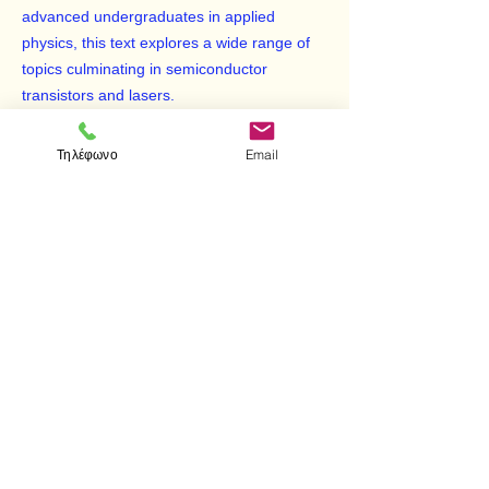
advanced undergraduates in applied
physics, this text explores a wide range of
topics culminating in semiconductor
transistors and lasers.
Τηλέφωνο
Email
< Προηγούμενο
Επόμενο >
Visit us
Store
Messolonghiou 1
106 81 Athens
tel.
2103302622
-
2103301269