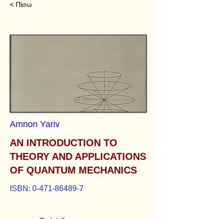
< Πίσω
Amnon Yariv
AN INTRODUCTION TO
THEORY AND APPLICATIONS
OF QUANTUM MECHANICS
ISBN:
0-471-86489-7