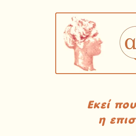
Εκεί πο
η επι