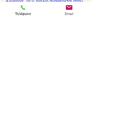
Άλγεβρα. Το γ' βιβλίο αναφέρεται στον
κύκλο, τη μόνη καμπύλη γραμμή που
Τηλέφωνο
Email
συναντάμε στα "Στοιχεῖα". Το δ' βιβλίο
περιέχει προβλήματα που αφορούν
κύκλο και ευθεία, καθώς και την
εγγραφή και περιγραφή σε κύκλο
κανονικών πολυγώνων.
< Προηγούμενο
Επόμενο >
Visit us
Store
Messolonghiou 1