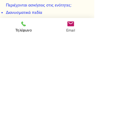
Περιέχονται ασκήσεις στις ενότητες:
Διανυσματικά πεδία
Μιγαδικές συναρτήσεις
Πίνακες
Τηλέφωνο
Email
Μετασχηματισμός Laplace
< Προηγούμενο
Επόμενο >
Visit us
Store
Messolonghiou 1
106 81 Athens
tel.
2103302622
-
2103301269
e-mail:
aithrab@otenet.gr