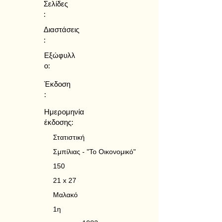
Σελίδες
:
Διαστάσεις
:
Εξώφυλλ
ο:
Έκδοση
:
Ημερομηνία
έκδοσης:
Στατιστική
Σμπίλιας - "Το Οικονομικό"
150
21 x 27
Μαλακό
1η