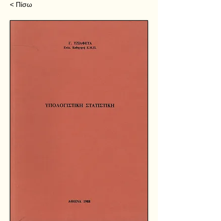
< Πίσω