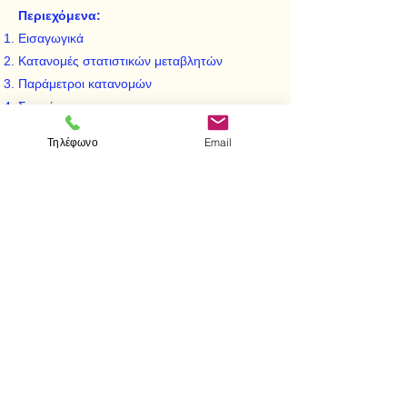
Περιεχόμενα:
Εισαγωγικά
Κατανομές στατιστικών μεταβλητών
Παράμετροι κατανομών
Συσχέτιση
Κατανομές δειγματοσυναρτήσεων
Τηλέφωνο
Email
Διαδικασίες εκτιμήσεων
Έλεγχοι στατιστικών υποθέσεων
< Προηγούμενο
Επόμενο >
Visit us
Store
Messolonghiou 1
106 81 Athens