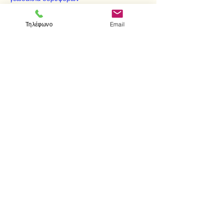
Κεφάλαιο 12: Συστήματα αναφοράς και
γραμμικές εξισώσεις
Τηλέφωνο
Email
Κεφάλαιο 13: Συστήματα αναφοράς σε
χώρους συναρτήσεων
Κεφάλαιο 14: Καμπυλόγραμμες
συντεταγμένες και τανυστικός λογισμός
Κεφάλαιο 15: Διαφορικός λογισμός και
διανυσματική ανάλυση με καμπυλόγραμμες
συντεταγμένες
< Προηγούμενο
Επόμενο >
Visit us
Store