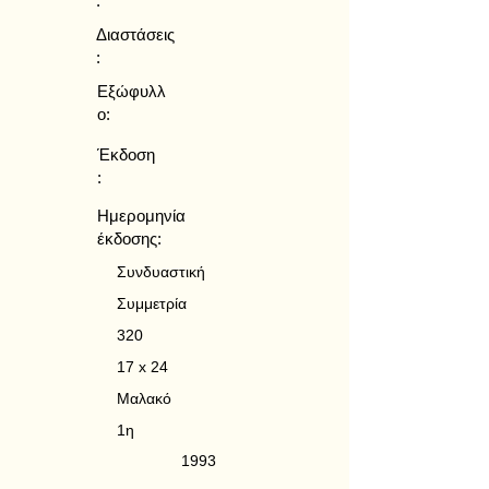
:
Διαστάσεις
:
Εξώφυλλ
ο:
Έκδοση
:
Ημερομηνία
έκδοσης:
Συνδυαστική
Συμμετρία
320
17 x 24
Μαλακό
1η
1993