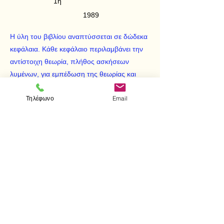
1η
1989
Η ύλη του βιβλίου αναπτύσσεται σε δώδεκα
κεφάλαια. Κάθε κεφάλαιο περιλαμβάνει την
αντίστοιχη θεωρία, πλήθος ασκήσεων
λυμένων, για εμπέδωση της θεωρίας και
αρκετά μεγάλο αριθμό άλυτων ασκήσεων,
Τηλέφωνο
Email
για αυτενέργεια των φοιτητών, σε πολλές
από τις οποίες δίνονται και οι απαντήσεις ή
υποδείξεις.
< Προηγούμενο
Επόμενο >
Visit us