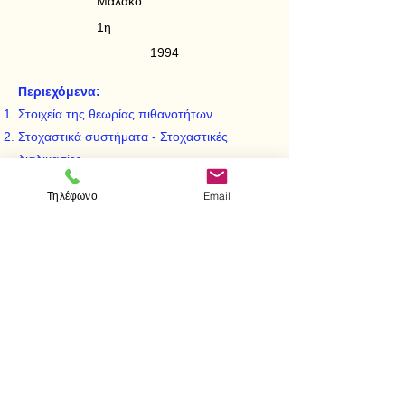
Μαλακό
1η
1994
Περιεχόμενα:
Στοιχεία της θεωρίας πιθανοτήτων
Στοχαστικά συστήματα - Στοχαστικές
διαδικασίες
Η διαδικασία Poisson
Τηλέφωνο
Email
Η διαδικασία γέννησης - θανάτου, Απλές
μαρκοβιανές ουρές
Ανανεωτικές διαδικασίες
< Προηγούμενο
Επόμενο >