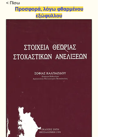
< Πίσω
Προσφορά, λόγω φθαρμένου
εξώφυλλου