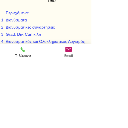
1992
Περιεχόμενα:
Διανύσματα
Διανυσματικές συναρτήσεις
Grad, Div, Curl κ.λπ.
Διανυσματικός και Ολοκληρωτικός Λογισμός
Θεμελιώδη Θεωρήματα της Διανυσματικής
Τηλέφωνο
Email
Ανάλυσης
Καμπυλόγραμμα Συστήματα Συντεταγμένων
Τανυστές
< Προηγούμενο
Επόμενο >
Visit us