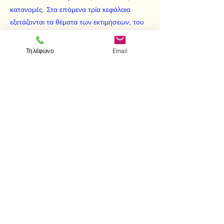
κατανομές. Στα επόμενα τρία κεφάλαια
εξετάζονται τα θέματα των εκτιμήσεων, του
ελέγχου των υποθέσεων και της
παλινδρόμησης και συσχέτισης αντίστοιχα.
Τηλέφωνο
Email
Τέλος, προσέθεσα το έβδομο κεφάλαιο, το
οποίο είναι μια εισαγωγή στο ιδιαίτερα
σημαντικό θέμα της ανάλυσης
μεταβλητότητας. Συμπληρωματικά, σε δυο
παραρτήματα δίνονται ορισμένα στοιχεία
από τη θεωρία συνόλων και μια σειρά από
στατιστικούς πίνακες, που είναι εντελώς
απαραίτητοι κατά τη μελέτη του κειμένου.
< Προηγούμενο
Επόμενο >