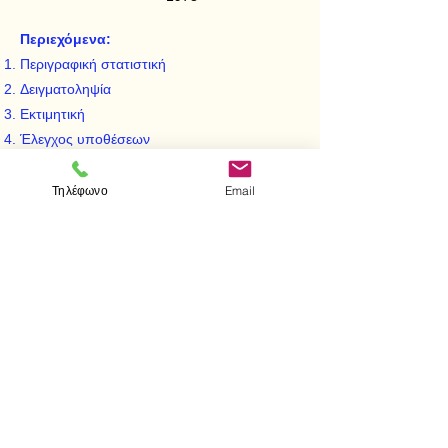
Περιεχόμενα:
Περιγραφική στατιστική
Δειγματοληψία
Εκτιμητική
Έλεγχος υποθέσεων
Απαραμετρικές μέθοδοι
Ανάλυση παλινδρομήσεως
Τηλέφωνο
Email
Ανάλυση διασποράς
Στοιχεία θεωρίας σφαλμάτων
< Προηγούμενο
Επόμενο >
Visit us
Store