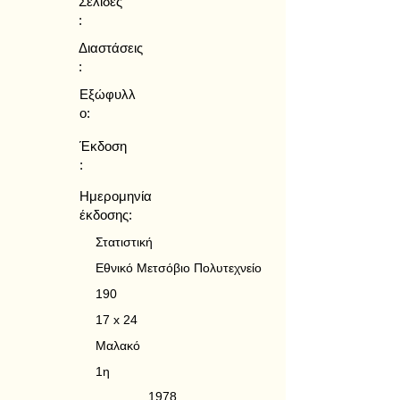
Σελίδες
:
Διαστάσεις
:
Εξώφυλλ
ο:
Έκδοση
:
Ημερομηνία
έκδοσης:
Στατιστική
Εθνικό Μετσόβιο Πολυτεχνείο
190
17 x 24
Μαλακό
1η
1978