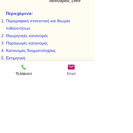
Ιανουάριος 1989
Περιεχόμενα:
Περιγραφική στατιστική και θεωρία
πιθανοτήτων
Θεωρητικές κατανομές
Παραγωγές κατανομές
Κατανομές δειγματοληψίας
Εκτιμητική
Άλλες μέθοδοι δειγματοληψίας
Έλεγχοι υποθέσεων
Τηλέφωνο
Email
Μη παραμετρικοί έλεγχοι υποθέσεων
Ανάλυση διακύμανσης
Παλινδρόμηση - Συσχέτιση
< Προηγούμενο
Επόμενο >