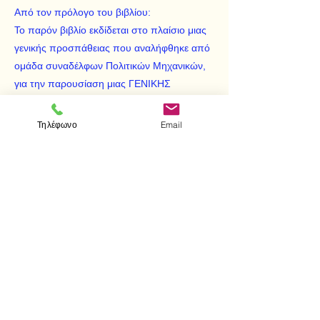
Από τον πρόλογο του βιβλίου:
Το παρόν βιβλίο εκδίδεται στο πλαίσιο μιας
γενικής προσπάθειας που αναλήφθηκε από
ομάδα συναδέλφων Πολιτικών Μηχανικών,
για την παρουσίαση μιας ΓΕΝΙΚΗΣ
ΤΕΧΝΟΛΟΓΙΑΣ ΠΟΛΙΤΙΚΟΥ ΜΗΧΑΝΙΚΟΥ
και περιλαμβάνει τα απαραίτητα εκείνα
Τηλέφωνο
Email
στοιχεία τόσο για τον σπουδαστή όσο και
για τον επαγγελματία Πολιτικό Μηχανικό.
< Προηγούμενο
Επόμενο >
Visit us
Store
Messolonghiou 1