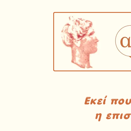
Εκεί πο
η επι