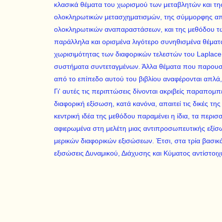
κλασικά θέματα του χωρισμού των μεταβλητών και τη
ολοκληρωτικών μετασχηματισμών, της σύμμορφης απ
ολοκληρωτικών αναπαραστάσεων, και της μεθόδου τω
παράλληλα και ορισμένα λιγότερο συνηθισμένα θέματ
χωρισιμότητας των διαφορικών τελεστών του Laplace
συστήματα συντεταγμένων. Άλλα θέματα που παρουσι
από το επίπεδο αυτού του βιβλίου αναφέρονται απλά,
Γι' αυτές τις περιπτώσεις δίνονται ακριβείς παραπομπ
διαφορική εξίσωση, κατά κανόνα, απαιτεί τις δικές της
κεντρική ιδέα της μεθόδου παραμένει η ίδια, τα περισ
αφιερωμένα στη μελέτη μιας αντιπροσωπευτικής εξίσ
μερικών διαφορικών εξισώσεων. Έτσι, στα τρία βασικά 
εξισώσεις Δυναμικού, Διάχυσης και Κύματος αντίστοιχ