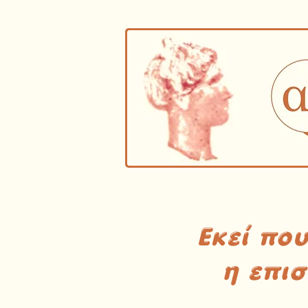
Εκεί πο
η επι