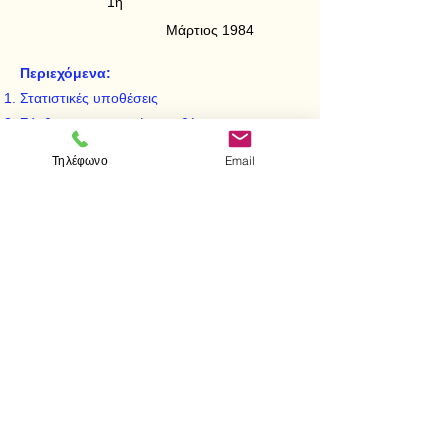
1η
Μάρτιος 1984
Περιεχόμενα:
Στατιστικές υποθέσεις
Σύνθετες στατιστικές υποθέσεις
Ελεγχοσυναρτήσεις λόγου πιθανοφάνειας
Τηλέφωνο
Email
χ^2 - Ελεγχοσυναρτήσεις
Γενικές ασκήσεις
< Προηγούμενο
Επόμενο >
Visit us
Store
Messolonghiou 1
106 81 Athens