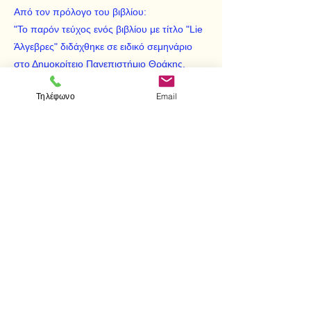
Από τον πρόλογο του βιβλίου:
"Το παρόν τεύχος ενός βιβλίου με τίτλο "Lie
Άλγεβρες" διδάχθηκε σε ειδικό σεμηνάριο
στο Δημοκρίτειο Πανεπιστήμιο Θράκης.
Περιέχει δύο κεφάλαια. Το πρώτο περιέχει
Τηλέφωνο
Email
όλες τις γνωστές αλγεβρικές δομές, ενώ το
δεύτερο περιέχει γενικά περί Lie αλγεβρών."
< Προηγούμενο
Επόμενο >
Visit us
Store
Messolonghiou 1
106 81 Athens
tel.
2103302622
-
2103301269