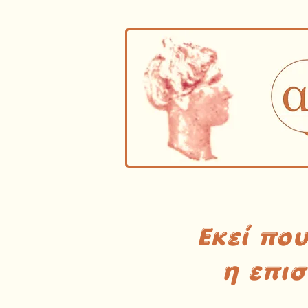
Εκεί πο
η επι