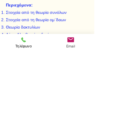
Περιεχόμενα:
Στοιχεία από τη θεωρία συνόλων
Στοιχεία από τη θεωρία ομ΄δαων
Θεωρία δακτυλίων
Λύση Αλγεβρικών εξισώσεων
Διανυσματικοί χώροι - Άλγεβρες
Τηλέφωνο
Email
Θεωρία σωμάτων
Θεωρία εκτιμήσεων
< Προηγούμενο
Επόμενο >
Visit us
Store
Messolonghiou 1
106 81 Athens