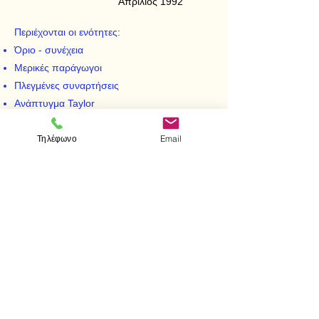
Απρίλιος 1992
Περιέχονται οι ενότητες:
Όριο - συνέχεια
Μερικές παράγωγοι
Πλεγμένες συναρτήσεις
Ανάπτυγμα Taylor
Ακρότατα
Τηλέφωνο
Email
Διανυσματική ανάλυση
Διπλά, τριπλά, επικαμπύλια και επιφανειακά
ολοκληρώματα
< Προηγούμενο
Επόμενο >
Visit us