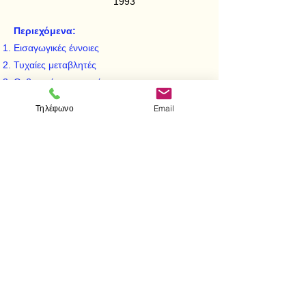
1993
Περιεχόμενα:
Εισαγωγικές έννοιες
Τυχαίες μεταβλητές
Οι βασικές κατανομές
Διδιάστατες κατανομές πιθανοτήτων
Τηλέφωνο
Email
Πολυδιάστατες κατανομές - Κατανομές
Δειγματοληψίας
< Προηγούμενο
Επόμενο >
Visit us
Store
Messolonghiou 1
106 81 Athens