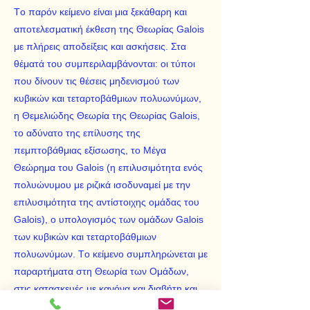
Tο παρόν κείμενο είναι μια ξεκάθαρη και
αποτελεσματική έκθεση της Θεωρίας Galois
με πλήρεις αποδείξεις και ασκήσεις. Στα
θέματά του συμπεριλαμβάνονται: οι τύποι
που δίνουν τις θέσεις μηδενισμού των
κυβικών και τεταρτοβάθμιων πολυωνύμων,
η Θεμελιώδης Θεωρία της Θεωρίας Galois,
το αδύνατο της επίλυσης της
πεμπτοβάθμιας εξίσωσης, το Mέγα
Θεώρημα του Galois (η επιλυσιμότητα ενός
πολυώνυμου με ριζικά ισοδυναμεί με την
επιλυσιμότητα της αντίστοιχης ομάδας του
Galois), o υπολογισμός των ομάδων Galois
των κυβικών και τεταρτοβάθμιων
πολυωνύμων. Tο κείμενο συμπληρώνεται με
παραρτήματα στη Θεωρία των Oμάδων,
στις κατασκευές με κανόνα και διαβήτη και
στην ιστορία της εξέλιξης της Θεωρίας