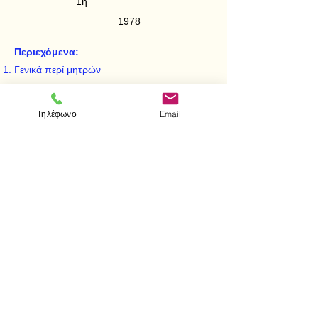
1η
1978
Περιεχόμενα:
Γενικά περί μητρών
Στοιχεία διανυσματικών χώρων
Γραμμικά συστήματα
Τηλέφωνο
Email
Χαρακτηριστική εξίσωση μήτρας
Τεταργωνικές μορφές
< Προηγούμενο
Επόμενο >
Visit us
Store
Messolonghiou 1
106 81 Athens