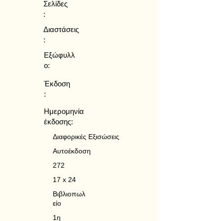
Σελίδες
:
Διαστάσεις
:
Εξώφυλλ
ο:
Έκδοση
:
Ημερομηνία
έκδοσης:
Διαφορικές Εξισώσεις
Αυτοέκδοση
272
17 x 24
Βιβλιοπωλ
είο
1η