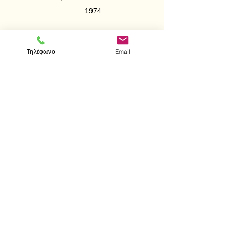
1974
Στο βιβλίο αυτό περιέχονται:
90 Θεωρητικά θέματα
Τηλέφωνο
Email
320 Λυμένες ασκήσεις
< Προηγούμενο
Επόμενο >
Visit us
Store
Messolonghiou 1
106 81 Athens
tel.
2103302622
-
2103301269
e-mail:
aithrab@otenet.gr