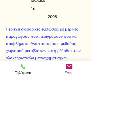
Μαλακό
1η
2008
Περιέχει διαφορικές εξισώσεις με μερικές
παραγώγους που περιγράφουν φυσικά
προβλήματα. Αναπτύσσεται η μέθοδος
χωρισμού μεταβλητών και η μέθοδος των
ολοκληρωτικών μετασχηματισμών:
LAPLACE, FOURIER, ημιτονικός και
σωνημιτονικός FOURIER. Περιέχεται επίσης
Τηλέφωνο
Email
πλήρης μελέτη του προβλήματος STURM-
LIOUVIELE. Απαιτείται επανάληψη των
ΣΥΝΗΘΩΝ ΔΙΑΦΟΡΙΚΩΝ ΕΞΙΣΩΣΕΩΝ.
< Προηγούμενο
Επόμενο >