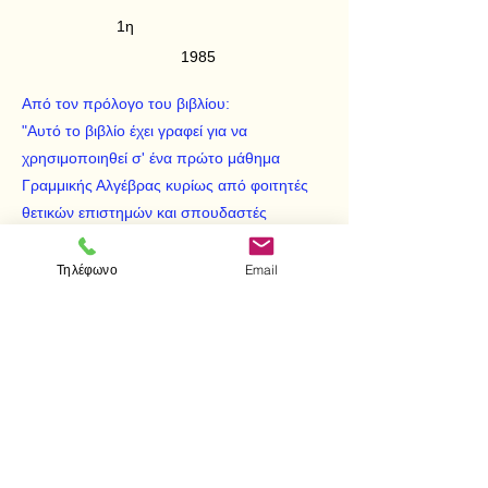
1η
1985
Από τον πρόλογο του βιβλίου:
"Αυτό το βιβλίο έχει γραφεί για να
χρησιμοποιηθεί σ' ένα πρώτο μάθημα
Γραμμικής Αλγέβρας κυρίως από φοιτητές
θετικών επιστημών και σπουδαστές
Πολυτεχνείου. Απευθύνεται περισσότερο
στον σπουδαστή παρά στον διδάσκοντα και
Τηλέφωνο
Email
είναι η τελική μορφή σημειώσεων που έχουν
χρησιμοποιηθεί σε τάξεις για περισσότερο
από δύο χρόνια."
< Προηγούμενο
Επόμενο >