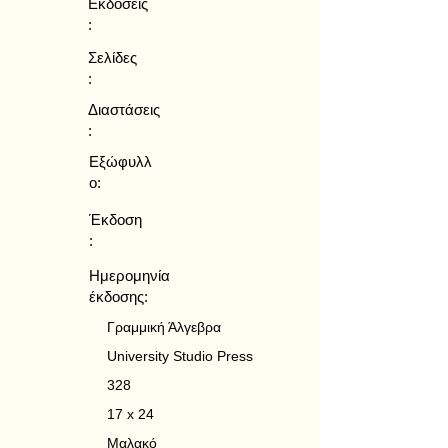
Εκδόσεις
:
Σελίδες
:
Διαστάσεις
:
Εξώφυλλ
ο:
Έκδοση
:
Ημερομηνία
έκδοσης:
Γραμμική Άλγεβρα
University Studio Press
328
17 x 24
Μαλακό