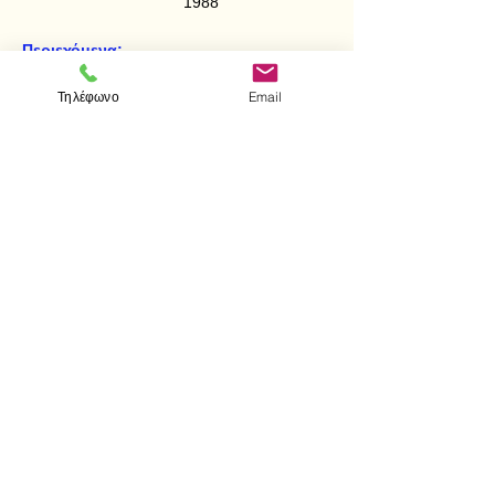
1988
Περιεχόμενα:
Μετασχηματισμοί Laplace
Τηλέφωνο
Email
Ανάλυση Fourier
< Προηγούμενο
Επόμενο >
Visit us
Store
Messolonghiou 1
106 81 Athens
tel.
2103302622
-
2103301269
e-mail:
aithrab@otenet.gr
Επικοινωνία