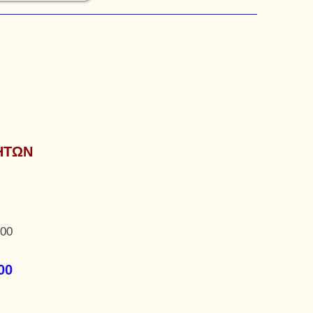
ΗΤΩΝ
,00
00