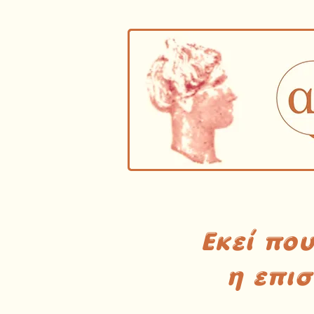
Εκεί πο
η επι