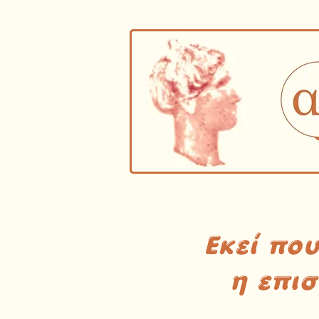
Εκεί πο
η επι