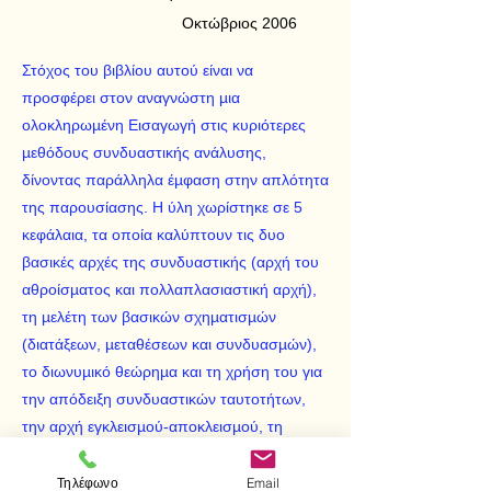
Οκτώβριος 2006
Στόχος του βιβλίου αυτού είναι να
προσφέρει στον αναγνώστη µια
ολοκληρωµένη Εισαγωγή στις κυριότερες
µεθόδους συνδυαστικής ανάλυσης,
δίνοντας παράλληλα έµφαση στην απλότητα
της παρουσίασης. Η ύλη χωρίστηκε σε 5
κεφάλαια, τα οποία καλύπτουν τις δυο
βασικές αρχές της συνδυαστικής (αρχή του
αθροίσµατος και πολλαπλασιαστική αρχή),
τη µελέτη των βασικών σχηµατισµών
(διατάξεων, µεταθέσεων και συνδυασµών),
το διωνυµικό θεώρηµα και τη χρήση του για
την απόδειξη συνδυαστικών ταυτοτήτων,
την αρχή εγκλεισµού-αποκλεισµού, τη
µελέτη µοντέλων καταλήψεων και των
ακέραιων λύσεων γραµµικών εξισώσεων και
Τηλέφωνο
Email