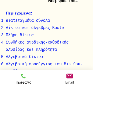
Νοέμβριος 1994
Περιεχόμενα:
Διατεταγμένα σύνολα
Δίκτυα και άλγεβρες Boole
Πλήρη δίκτυα
Συνθήκες ανοδικής-καθοδικής
αλυσίδας και πληρότητα
Aλγεβρικά δίκτυα
Aλγεβρική προσέγγιση του δικτύου-
υποδίκτυα
Iδεώδη και φίλτρα
Τηλέφωνο
Email
Oμομορφισμοί δικτύων-Σχέσεις
συμφωνίας σε δίκτυα
Θεωρήματα αναπαράστασης
Γενικές Aσκήσεις.
< Προηγούμενο
Επόμενο >