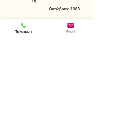
1η
Οκτώβριος 1983
Περιεχόμενα:
Μέρος πρώτο: Πολυώνυμα
Τηλέφωνο
Email
Μέρος δεύτερο: Θεωρία ομάδων
< Προηγούμενο
Επόμενο >
Visit us
Store
Messolonghiou 1
106 81 Athens
tel.
2103302622
-
2103301269
e-mail:
aithrab@otenet.gr