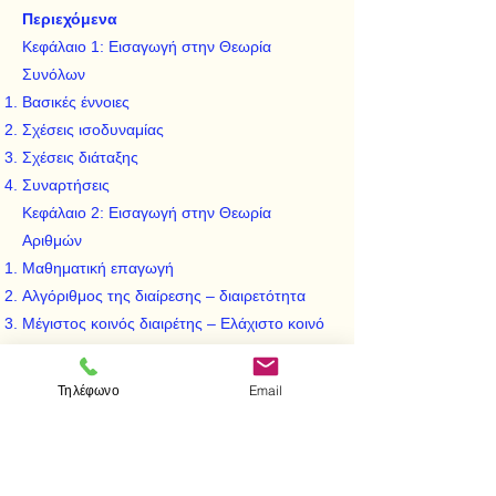
Περιεχόμενα
Κεφάλαιο 1: Εισαγωγή στην Θεωρία
Συνόλων
Βασικές έννοιες
Σχέσεις ισοδυναμίας
Σχέσεις διάταξης
Συναρτήσεις
Κεφάλαιο 2: Εισαγωγή στην Θεωρία
Αριθμών
Μαθηματική επαγωγή
Αλγόριθμος της διαίρεσης – διαιρετότητα
Μέγιστος κοινός διαιρέτης – Ελάχιστο κοινό
πολλαπλάσιο
Πρώτοι αριθμοί
Τηλέφωνο
Email
Ισοϋπόλοιποι αριθμοί
Κεφάλαιο 3: Εισαγωγή στην Aλγεβρα
Ομάδες – Δακτύλιοι – σώματα
Υποομάδες – Υποδακτύλιοι – υποσώματα