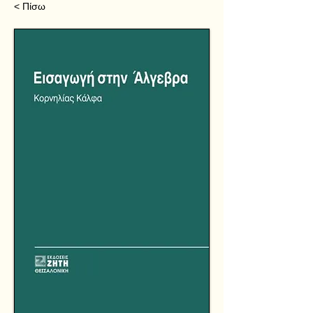
< Πίσω