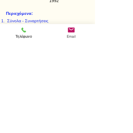
1992
Περιεχόμενα:
Σύνολα - Συναρτήσεις
Φυσική και ακέραιοι αριθμοί
Θεωρία αριθμών
Τηλέφωνο
Email
Ρητοί αριθμοί
< Προηγούμενο
Επόμενο >
Visit us
Store
Messolonghiou 1
106 81 Athens
tel.
2103302622
-
2103301269
e-mail:
aithrab@otenet.gr