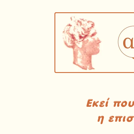
Εκεί πο
η επι