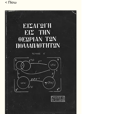
< Πίσω