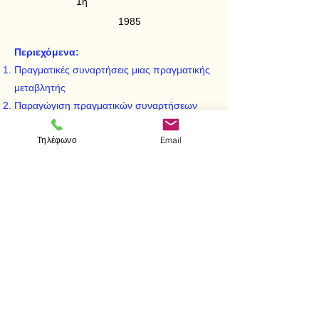
1η
1985
Περιεχόμενα:
Πραγματικές συναρτήσεις μιας πραγματικής
μεταβλητής
Παραγώγιση πραγματικών συναρτήσεων
μιας πραγματικής μεταβλητής
Τηλέφωνο
Email
Μελέτη των παραγωγίσιμων συναρτήσεων
Μελέτση συναρτήσεων με τη βοήθεια των
παραγώγων - Σχεδίαση καμπύλης
< Προηγούμενο
Επόμενο >
Visit us