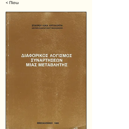
< Πίσω