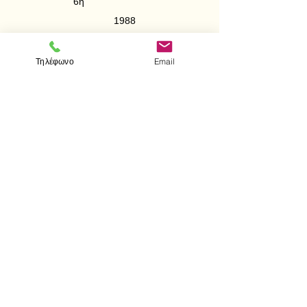
6η
1988
Για τους φοτητές Πολυτεχνείου -
Τηλέφωνο
Email
Φυσικομαθηματικής.
< Προηγούμενο
Επόμενο >
Visit us
Store
Messolonghiou 1
106 81 Athens
tel.
2103302622
-
2103301269
e-mail:
aithrab@otenet.gr
Επικοινωνία