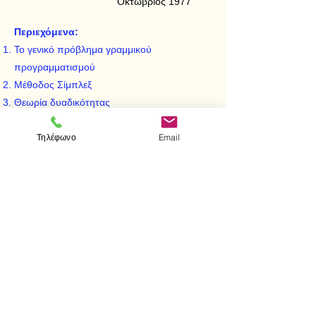
Οκτώβριος 1977
Περιεχόμενα:
Το γενικό πρόβλημα γραμμικού
προγραμματισμού
Μέθοδος Σίμπλεξ
Θεωρία δυαδικότητας
Ανάλυση ευαισθησίας
Τηλέφωνο
Email
Το πρόβλημα μεταφοράς
Το πρόβλημα αντιστοίχησης
Αρχή της αποσυνθέσεως
< Προηγούμενο
Επόμενο >
Visit us