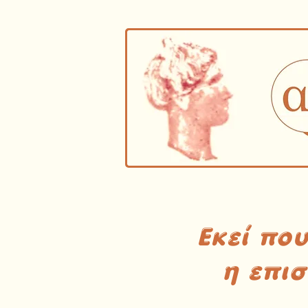
Εκεί πο
η επι