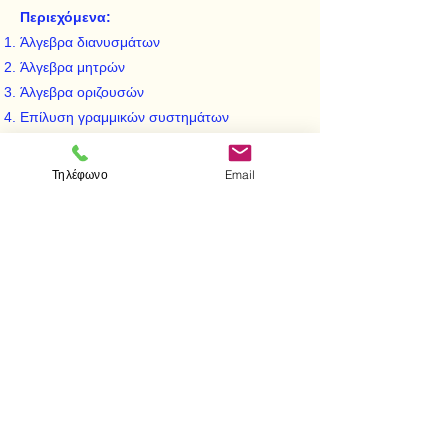
Περιεχόμενα:
Άλγεβρα διανυσμάτων
Άλγεβρα μητρών
Άλγεβρα οριζουσών
Επίλυση γραμμικών συστημάτων
Χαρακτηριστικές ρίζες - Δύναμη - Ιχνος
μήτρας- Τετραγωνικές μορφές
Τηλέφωνο
Email
Διαφορικός λογισμός διανυσμάτων - μητρών
Λυμένες ασκήσεις
< Προηγούμενο
Επόμενο >
Visit us
Store
Messolonghiou 1