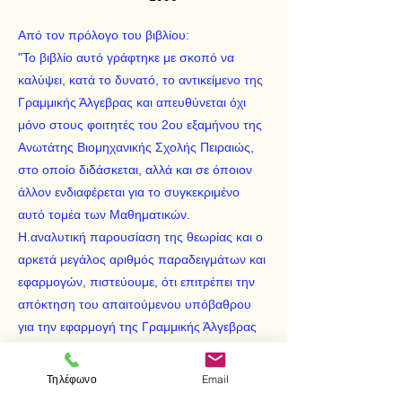
Από τον πρόλογο του βιβλίου:
"Το βιβλίο αυτό γράφτηκε με σκοπό να
καλύψει, κατά το δυνατό, το αντικείμενο της
Γραμμικής Άλγεβρας και απευθύνεται όχι
μόνο στους φοιτητές του 2ου εξαμήνου της
Ανωτάτης Βιομηχανικής Σχολής Πειραιώς,
στο οποίο διδάσκεται, αλλά και σε όποιον
άλλον ενδιαφέρεται για το συγκεκριμένο
αυτό τομέα των Μαθηματικών.
Η.αναλυτική παρουσίαση της θεωρίας και ο
αρκετά μεγάλος αριθμός παραδειγμάτων και
εφαρμογών, πιστεύουμε, ότι επιτρέπει την
απόκτηση του απαιτούμενου υπόβαθρου
για την εφαρμογή της Γραμμικής Άλγεβρας
σε ένα ευρύ φάσμα επιστημών, όπως η
Στατιστική, η Πληροφορική και η Οικονομική.
Τηλέφωνο
Email
Η έκταση του κεφαλαίου των Διανυσματικών