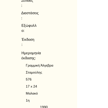
Σελίδες
:
Διαστάσεις
:
Εξώφυλλ
ο:
Έκδοση
:
Ημερομηνία
έκδοσης:
Γραμμική Άλγεβρα
Σταμούλης
576
17 x 24
Μαλακό
1η
1990