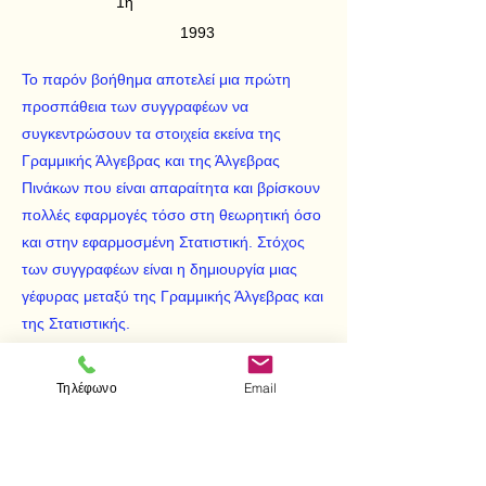
1η
1993
Το παρόν βοήθημα αποτελεί μια πρώτη
προσπάθεια των συγγραφέων να
συγκεντρώσουν τα στοιχεία εκείνα της
Γραμμικής Άλγεβρας και της Άλγεβρας
Πινάκων που είναι απαραίτητα και βρίσκουν
πολλές εφαρμογές τόσο στη θεωρητική όσο
και στην εφαρμοσμένη Στατιστική. Στόχος
των συγγραφέων είναι η δημιουργία μιας
γέφυρας μεταξύ της Γραμμικής Άλγεβρας και
της Στατιστικής.
Ελπίζεται ότι, με το βοήθημα αυτό, ο
επιστήμονας και ο φοιτητής της Στατιστικής
Τηλέφωνο
Email
θα έχει μία πηγή στην οποία θα μπορεί να
προσφεύγει όταν χρειάζεται συγκεκριμένα
αποτελέσματα και τεχνικές της Γραμμικής