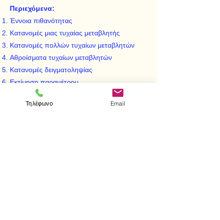
Περιεχόμενα:
Έννοια πιθανότητας
Κατανομές μιας τυχαίας μεταβλητής
Κατανομές πολλών τυχαίων μεταβλητών
Αθροίσματα τυχαίων μεταβλητών
Κατανομές δειγματοληψίας
Εκτίμηση παραμέτρου
Έλεγχος υποθέσεων
Τηλέφωνο
Email
Κριτήρια ελέγχου υποθέσεων
Παλινδρόμηση - Συσχέτιση
Ανάλυση διακυμάνσεως
< Προηγούμενο
Επόμενο >
Visit us