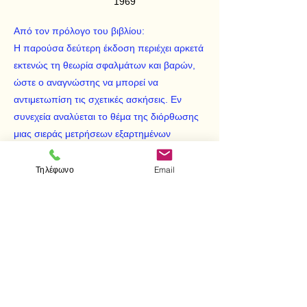
1969
Από τον πρόλογο του βιβλίου:
Η παρούσα δεύτερη έκδοση περιέχει αρκετά
εκτενώς τη θεωρία σφαλμάτων και βαρών,
ώστε ο αναγνώστης να μπορεί να
αντιμετωπίση τις σχετικές ασκήσεις. Εν
συνεχεία αναλύεται το θέμα της διόρθωσης
μιας σιεράς μετρήσεων εξαρτημένων
μεγεθών. Επίσης πραγματεύεται μετά
παραδειγμάτων τα τρία βασικά προβλήματα
Τηλέφωνο
Email
της κατωτέρας Γεωδεσίας, τα οποία ο
αναγνώστης πρέπει να χειρίζεται
ευχερέστατα.
< Προηγούμενο
Επόμενο >