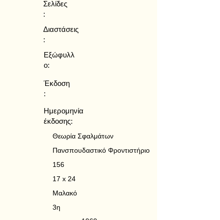
Σελίδες
:
Διαστάσεις
:
Εξώφυλλ
ο:
Έκδοση
:
Ημερομηνία
έκδοσης:
Θεωρία Σφαλμάτων
Πανσπουδαστικό Φροντιστήριο
156
17 x 24
Μαλακό
3η