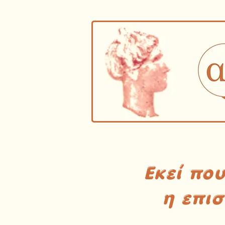
Εκεί πο
η επι