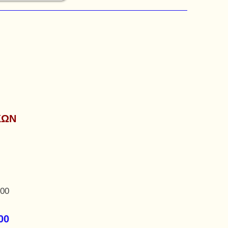
ΚΩΝ
,00
00